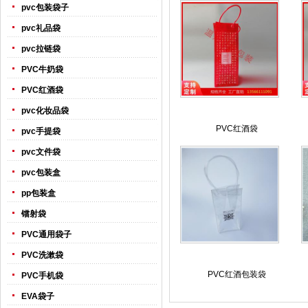
pvc包装袋子
pvc礼品袋
pvc拉链袋
PVC牛奶袋
PVC红酒袋
pvc化妆品袋
PVC红酒袋
pvc手提袋
pvc文件袋
pvc包装盒
pp包装盒
镭射袋
PVC通用袋子
PVC洗漱袋
PVC红酒包装袋
PVC手机袋
EVA袋子