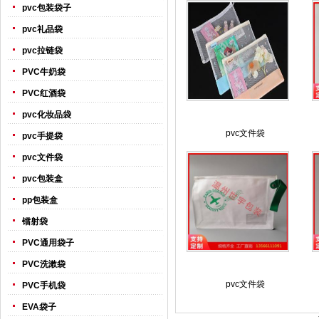
pvc包装袋子
pvc礼品袋
pvc拉链袋
PVC牛奶袋
PVC红酒袋
pvc化妆品袋
pvc文件袋
pvc手提袋
pvc文件袋
pvc包装盒
pp包装盒
镭射袋
PVC通用袋子
PVC洗漱袋
pvc文件袋
PVC手机袋
EVA袋子