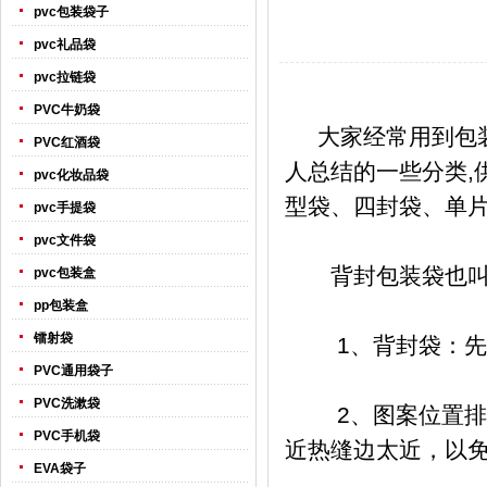
pvc包装袋子
pvc礼品袋
pvc拉链袋
PVC牛奶袋
大家经常用到包装
PVC红酒袋
人总结的一些分类,
pvc化妆品袋
型袋、四封袋、单
pvc手提袋
pvc文件袋
背封包装袋也叫中
pvc包装盒
pp包装盒
镭射袋
1、背封袋：先
PVC通用袋子
PVC洗漱袋
2、图案位置排列
PVC手机袋
近热缝边太近，以
EVA袋子