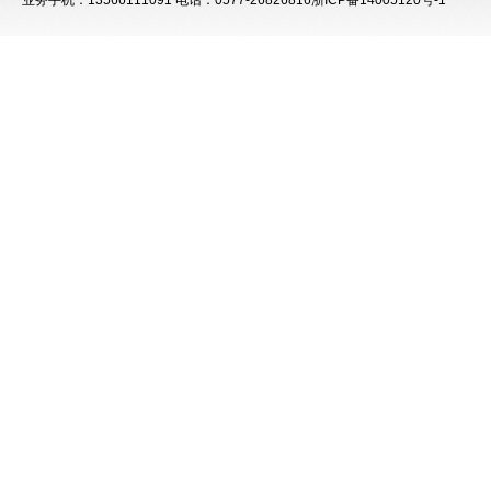
业务手机：13566111091 电话：0577-26826816
浙ICP备14005120号-1