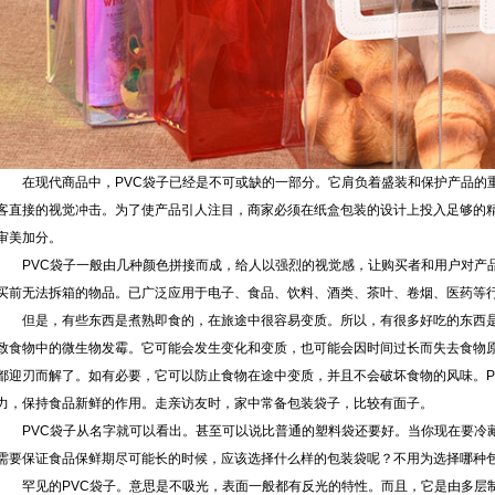
在现代商品中，PVC袋子已经是不可或缺的一部分。它肩负着盛装和保护产品的
客直接的视觉冲击。为了使产品引人注目，商家必须在纸盒包装的设计上投入足够的
审美加分。
PVC袋子一般由几种颜色拼接而成，给人以强烈的视觉感，让购买者和用户对产
买前无法拆箱的物品。已广泛应用于电子、食品、饮料、酒类、茶叶、卷烟、医药等
但是，有些东西是煮熟即食的，在旅途中很容易变质。所以，有很多好吃的东西是
致食物中的微生物发霉。它可能会发生变化和变质，也可能会因时间过长而失去食物
都迎刃而解了。如有必要，它可以防止食物在途中变质，并且不会破坏食物的风味。P
力，保持食品新鲜的作用。走亲访友时，家中常备包装袋子，比较有面子。
PVC袋子从名字就可以看出。甚至可以说比普通的塑料袋还要好。当你现在要冷
需要保证食品保鲜期尽可能长的时候，应该选择什么样的包装袋呢？不用为选择哪种包
罕见的PVC袋子。意思是不吸光，表面一般都有反光的特性。而且，它是由多层