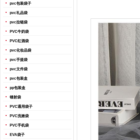
pvc包装袋子
pvc礼品袋
pvc拉链袋
PVC牛奶袋
PVC红酒袋
pvc化妆品袋
pvc手提袋
pvc文件袋
pvc包装盒
pp包装盒
镭射袋
PVC通用袋子
PVC洗漱袋
PVC手机袋
EVA袋子