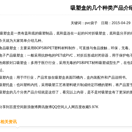
吸塑盒的几个种类产品介
关键词：
pvc袋子
日期：2015-04-2
吸塑盒是一类有盖和底的吸塑制品，底和盖连在一起的叫对折吸塑盒，底和盖分开的
今天就为大家简单介绍几种。
食品吸塑盒：主要采用BOPS和PET塑料材料制作，可直接与食品接触，环保，无毒。
电子产品吸塑盒：一般采用抗静电的PET或PVC，对折后形成封闭容器，用于保护电
热熔胶封口吸塑盒：多用于医疗行业，采用无毒的PS和PET材料吸塑成型生产，在
起。
吸塑内盒：用于IT行业，产品常放在吸塑盒表面凹槽内，盒内装配件和产品说明书。
吸塑托盘：也叫塑料内托，采用吸塑工艺将塑料硬片制成特定凹槽的塑料，将产品置
吸塑盒的几个分类产品介绍就是这些了，看完以上内容，是不是对吸塑盒有了更深的更
分享到
百度空间
新浪微博
腾讯微博
QQ空间
人人网
百度收藏
5.97K
相关资讯