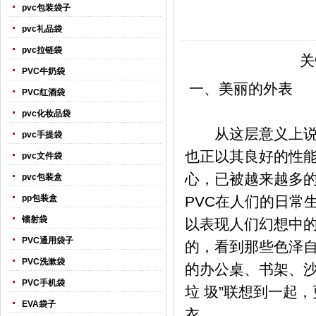
pvc包装袋子
pvc礼品袋
pvc拉链袋
关
PVC牛奶袋
一、美丽的外表
PVC红酒袋
pvc化妆品袋
从这层意义上说，
pvc手提袋
也正以其良好的性
pvc文件袋
心，已被越来越多的
pvc包装盒
pp包装盒
PVC在人们的日常
镭射袋
以表现人们幻想中的
PVC通用袋子
的，看到那些色泽
PVC洗漱袋
的办公桌、书架、沙
PVC手机袋
垃 圾”联想到一起
EVA袋子
衣。