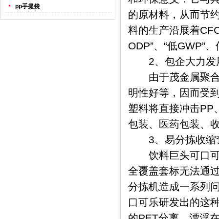
pp手提袋
的原材料，从而节约
料的生产沿展着CFC
ODP”、“低GWP
2、包企大力发
由于茂金属聚合物
明性好等，因而受
塑料将直接冲击PP
包装、医药包装、
3、易分拣收缩
饮料巨头可口可乐
全覆盖套标无法通
分拣机造成一系列
口可乐研发出的这种
的PET分离，漂浮