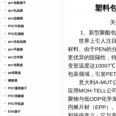
pvc包装袋子
塑料
pvc礼品袋
pvc拉链袋
关
PVC牛奶袋
1、新型聚酯包
PVC红酒袋
世界上引人注目的
pvc化妆品袋
材料。由于PEN的
pvc手提袋
更优异的阻隔性，特
pvc文件袋
变形温度达10007
pvc包装盒
pp包装盒
包装领域，引发PE
镭射袋
意大利A-MUT
PVC通用袋子
应用MOH-TELL
PVC洗漱袋
聚物与低ODP化学
PVC手机袋
丙烯片材（EPP）。
EVA袋子
和环保意义：它与具